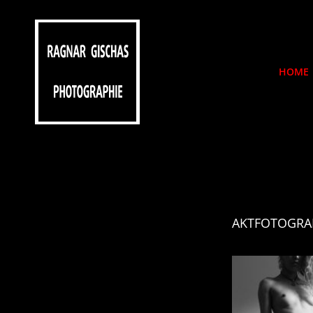
HOME
RAGNARGISCHAS-P
Atelier Für Photographie Und Mehr…
AKTFOTOGRA